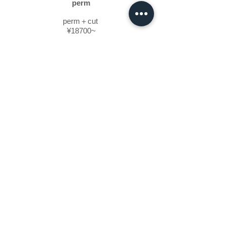
perm
perm＋cut
¥18700~
digital perm＋cut
¥22000~
straight perm＋cut price
short ¥28600~
treatment
Aujua
treatment
¥4950
高濃度水素髪質改善
¥5950
プレミアムエステ
¥9350